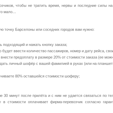
озчиков, чтобы не тратить время, нервы и последние силы 
ого мало…
ую точку Барселоны или соседних городов вам нужно:
 подходящий и нажать кнопку заказа;
о будет ввести количество пассажиров, номер и дату рейса, сво
нести предоплату в размере 20% от стоимости заказа (ее можно
дать личный шофёр с вашей фамилией в руках (или на планшете
ачиваете 80% оставшейся стоимости шоферу;
е 30 минут после прилёта и с ним не удается связаться по т
цу в стоимости оплачивает фирма-перевозчик согласно гара