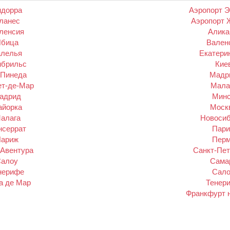
ндорра
Аэропорт Э
ланес
Аэропорт 
ленсия
Алика
Ибица
Вален
алелья
Екатери
мбрильс
Кие
 Пинеда
Мадри
ет-де-Мар
Мала
Мадрид
Минс
айорка
Моск
Малага
Новосиб
нсеррат
Пари
Париж
Перм
 Авентура
Санкт-Пет
Салоу
Самар
нерифе
Сало
а де Мар
Тенер
Франкфурт 