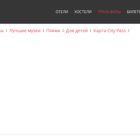
ОТЕЛИ
ХОСТЕЛИ
ТРАНСФЕРЫ
БИЛЕТ
ты
ǀ
Лучшие музеи
ǀ
Пляжи
ǀ
Для детей
ǀ
Карта City Pass
ǀ