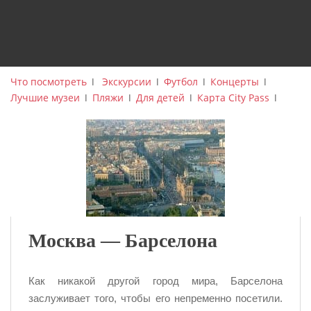
Что посмотреть
ǀ
Экскурсии
ǀ
Футбол
ǀ
Концерты
ǀ
Лучшие музеи
ǀ
Пляжи
ǀ
Для детей
ǀ
Карта City Pass
ǀ
Москва — Барселона
Как никакой другой город мира, Барселона
заслуживает того, чтобы его непременно посетили.