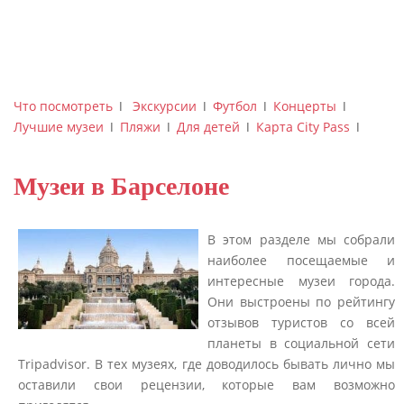
Что посмотреть
ǀ
Экскурсии
ǀ
Футбол
ǀ
Концерты
ǀ
Лучшие музеи
ǀ
Пляжи
ǀ
Для детей
ǀ
Карта City Pass
ǀ
Музеи в Барселоне
В этом разделе мы собрали
наиболее посещаемые и
интересные музеи города.
Они выстроены по рейтингу
отзывов туристов со всей
планеты в социальной сети
Tripadvisor. В тех музеях, где доводилось бывать лично мы
оставили свои рецензии, которые вам возможно