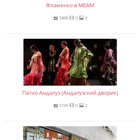
Фламенко в MEAM
5808
0
5
Патио Андалуз (Андалузский дворик)
5745
0
2