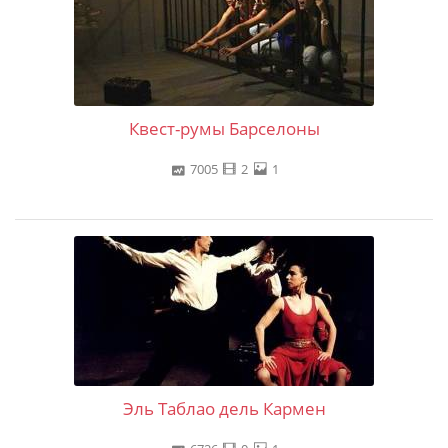
Квест-румы Барселоны
7005
2
1
Эль Таблао дель Кармен