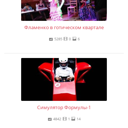
Фламенко в готическом квартале
5285
0
6
Симулятор Формулы-1
4842
1
14