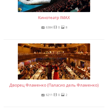
Кинотеатр IMAX
6384
0
8
Дворец Фламенко (Паласио дель Фламенко)
6211
0
2