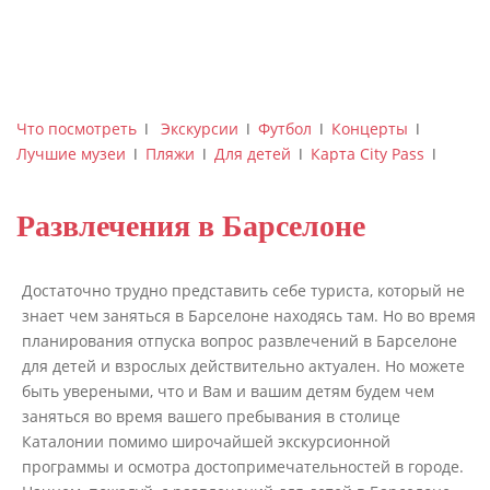
Что посмотреть
ǀ
Экскурсии
ǀ
Футбол
ǀ
Концерты
ǀ
Лучшие музеи
ǀ
Пляжи
ǀ
Для детей
ǀ
Карта City Pass
ǀ
Развлечения в Барселоне
Достаточно трудно представить себе туриста, который не
знает чем заняться в Барселоне находясь там. Но во время
планирования отпуска вопрос развлечений в Барселоне
для детей и взрослых действительно актуален. Но можете
быть увереными, что и Вам и вашим детям будем чем
заняться во время вашего пребывания в столице
Каталонии помимо широчайшей экскурсионной
программы и осмотра достопримечательностей в городе.