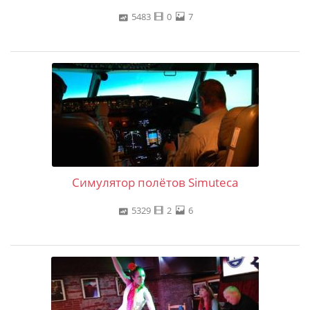
5483
0
7
Симулятор полётов Simuteca
5329
2
6