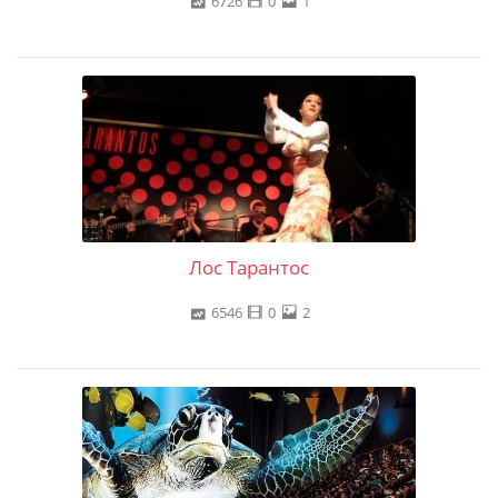
6726
0
1
Лос Тарантос
6546
0
2