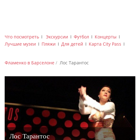
Что посмотреть
ǀ
Экскурсии
ǀ
Футбол
ǀ
Концерты
ǀ
Лучшие музеи
ǀ
Пляжи
ǀ
Для детей
ǀ
Карта City Pass
ǀ
Фламенко в Барселоне
Лос Тарантос
Лос Тарантос