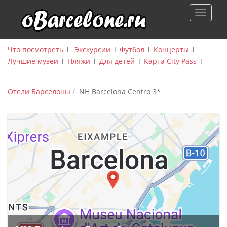
S
TOGGLE
k
i
p
Что посмотреть
ǀ
Экскурсии
ǀ
Футбол
ǀ
Концерты
ǀ
t
Лучшие музеи
ǀ
Пляжи
ǀ
Для детей
ǀ
Карта City Pass
ǀ
o
m
a
Отели Барселоны
NH Barcelona Centro 3*
i
n
c
o
n
t
e
n
t