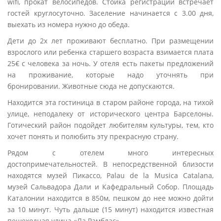
wifi, прокат велосипедов. Стойка регистрации встречает
гостей круглосуточно. Заселение начинается с 3.00 дня,
выехать из номера нужно до обеда.
Дети до 2х лет проживают бесплатно. При размещении
взрослого или ребенка старшего возраста взимается плата
25€ с человека за ночь. У отеля есть пакеты предложений
на проживание, которые надо уточнять при
бронировании. Животные сюда не допускаются.
Находится эта гостиница в старом районе города, на тихой
улице, неподалеку от исторического центра Барселоны.
Готический район подойдет любителям культуры, тем, кто
хочет понять и полюбить эту прекрасную страну.
Рядом с отелем много интересных
достопримечательностей. В непосредственной близости
находятся музей Пикассо, Palau de la Musica Catalana,
музей Сальвадора Дали и Кафедральный Собор. Площадь
Каталонии находится в 850м, пешком до нее можно дойти
за 10 минут. Чуть дальше (15 минут) находится известная
пешеходная улица «Ла Рамблас».