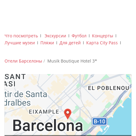
Что посмотреть
ǀ
Экскурсии
ǀ
Футбол
ǀ
Концерты
ǀ
Лучшие музеи
ǀ
Пляжи
ǀ
Для детей
ǀ
Карта City Pass
ǀ
Отели Барселоны
Musik Boutique Hotel 3*