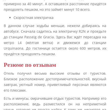
примерно за 40 минут. А оставшееся расстояние придётся
преодолеть пешком, но это займёт минут 10 всего.
Скоростная электричка
В данном случае ходьбы меньше, нежели добираясь на
автобусе. Сначала садитесь на электричку R2N и проедьте
до станции Passeig de Gracia. Здесь Вас ждёт пересадка на
метро L4 (жёлтая ветка) и движемся до станции
Urquinaona. До гостинице остаётся около 600 метров, их
придётся преодолеть пешком.
Резюме по отзывам
Отель получил весьма высокие отзывы от туристов.
Близкое расположение достопримечательностей, вкусный
завтрак, уютный номер, приветливый персонал являются
его плюсами.
Есть и минусы, омрачившие отдых туристов. Например его
расположение, ведь разместился он на неприметной
улице, которую не просто найти. К тому же, несмотря на