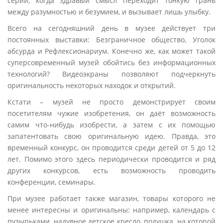
серии, когда здравый смысл переходит тонкую грань
между разумностью и безумием, и вызывает лишь улыбку.
Всего на сегодняшний день в музее действует три
постоянных выставки: Безграничное общество, Уголок
абсурда и Рефлексионариум. Конечно же, как может такой
суперсовременный музей обойтись без информационных
технологий? Видеоэкраны позволяют подчеркнуть
оригинальность некоторых находок и открытий.
Кстати – музей не просто демонстрирует своим
посетителям чужие изобретения, он даёт возможность
самим что-нибудь изобрести, а затем с их помощью
запатентовать свою оригинальную идею. Правда, это
временный конкурс, он проводится среди детей от 5 до 12
лет. Помимо этого здесь периодически проводится и ряд
других конкурсов, есть возможность проводить
конференции, семинары.
При музее работает также магазин, товары которого не
менее интересны и оригинальны: например, календарь с
пузырьками, надувное детское кресло, подушка, на которой