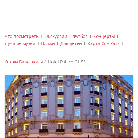
Что посмотреть
ǀ
Экскурсии
ǀ
Футбол
ǀ
Концерты
ǀ
Лучшие музеи
ǀ
Пляжи
ǀ
Для детей
ǀ
Карта City Pass
ǀ
Отели Барселоны
Hotel Palace GL 5*