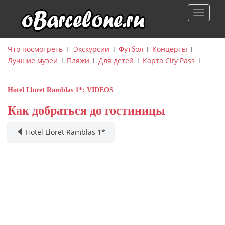
S
TOGGLE
k
i
p
Что посмотреть
ǀ
Экскурсии
ǀ
Футбол
ǀ
Концерты
ǀ
t
Лучшие музеи
ǀ
Пляжи
ǀ
Для детей
ǀ
Карта City Pass
ǀ
o
m
a
Hotel Lloret Ramblas 1*: VIDEOS
i
Как добраться до гостиницы
n
c
Hotel Lloret Ramblas 1*
o
n
t
e
n
t