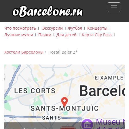
S
TOGGLE
k
i
p
Что посмотреть
ǀ
Экскурсии
ǀ
Футбол
ǀ
Концерты
ǀ
t
Лучшие музеи
ǀ
Пляжи
ǀ
Для детей
ǀ
Карта City Pass
ǀ
o
m
a
Хостели Барселоны
Hostal Baler 2*
i
n
c
o
n
t
e
n
t