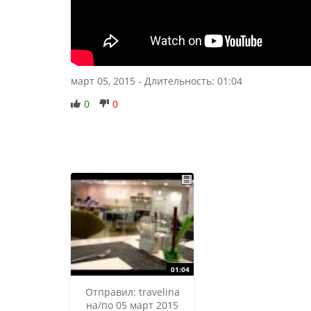
март 05, 2015
-
Длительность: 01:04
0
0
Отправил:
travelina
на/по 05 март 2015