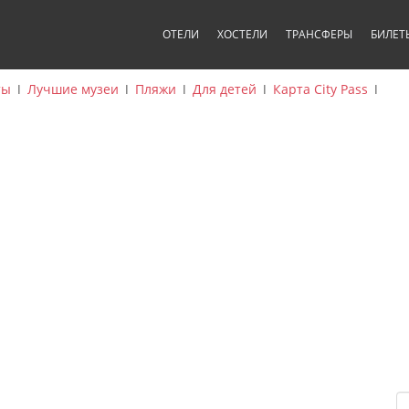
ОТЕЛИ
ХОСТЕЛИ
ТРАНСФЕРЫ
БИЛЕТ
ты
ǀ
Лучшие музеи
ǀ
Пляжи
ǀ
Для детей
ǀ
Карта City Pass
ǀ