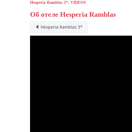
Hesperia Ramblas 3*: VIDEOS
Об отеле Hesperia Ramblas
Hesperia Ramblas 3*