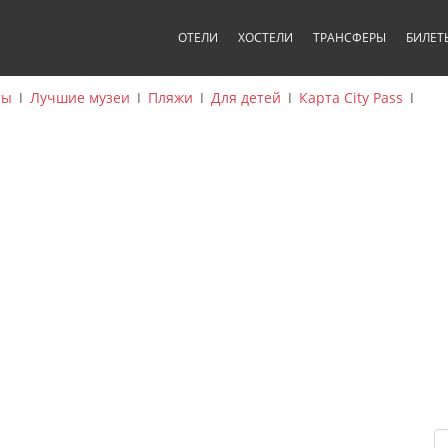
ОТЕЛИ
ХОСТЕЛИ
ТРАНСФЕРЫ
БИЛЕТ
ты
ǀ
Лучшие музеи
ǀ
Пляжи
ǀ
Для детей
ǀ
Карта City Pass
ǀ