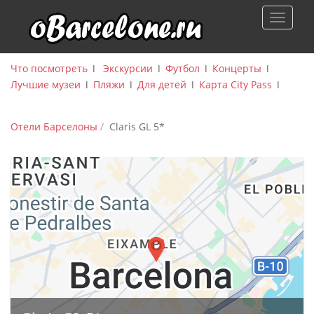
S
TOGGLE
k
i
p
Что посмотреть
ǀ
Экскурсии
ǀ
Футбол
ǀ
Концерты
ǀ
t
Лучшие музеи
ǀ
Пляжи
ǀ
Для детей
ǀ
Карта City Pass
ǀ
o
m
a
Отели Барселоны
Claris GL 5*
i
n
c
o
n
t
e
n
t