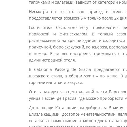
тапочками и халатами (зависит от категории н
Несмотря на то, что ваш приезд в отель з
предоставляется возможным только после 2х дня
Гости отеля бесплатно могут пользоваться 
парковкой и фитнес-залом. В теплый сезон
расположенной на крыше здания, и охладиться 
прачечной, бюро экскурсий, консьержа, восполь
в номер. Если вы настроены проживать с пи
администрацией отеля.
В Catalonia Pаsseig de Grаcia предлагается 
шведского стола, а обед и ужин – по меню. В
горячие напитки и закуски.
Отель находится в центральной части Барсело
улица Пассеч-де-Грасиа, где можно приобрести м
До площади Каталонии вы дойдете за 5 минут (
Близлежащими достопримечательностями явля
остальных памятных мест можно доехать на гор