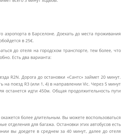
аймет всего 3 минут ходьбы.
го аэропорта в Барселоне. Доехать до места проживания
обойдется в 25€.
ться до отеля на городском транспорте, тем более, что
обно. Есть два варианта:
зда R2N. Дорога до остановки «Сантс» займет 20 минут.
 на поезд R3 (или 1, 4) в направлении Vic. Через 5 минут
еля останется идти 450м. Общая продолжительность пути
о окажется более длительным. Вы можете воспользоваться
ые отделения для багажа. Остановки этих автобусов есть
нии вы доедете в среднем за 40 минут, далее до отеля