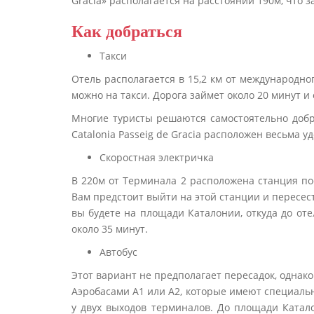
Grаcia» располагается на расстоянии 190м, что з
Как добраться
Такси
Отель располагается в 15,2 км от международно
можно на такси. Дорога займет около 20 минут и 
Многие туристы решаются самостоятельно добра
Catalonia Pаsseig de Grаcia расположен весьма уд
Скоростная электричка
В 220м от Терминала 2 расположена станция пое
Вам предстоит выйти на этой станции и пересесть
вы будете на площади Каталонии, откуда до от
около 35 минут.
Автобус
Этот вариант не предполагает пересадок, однак
Аэробасами А1 или А2, которые имеют специальн
у двух выходов терминалов. До площади Катало