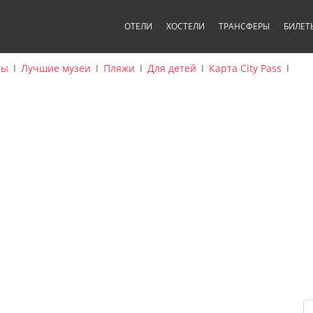
ОТЕЛИ
ХОСТЕЛИ
ТРАНСФЕРЫ
БИЛЕТ
ты
ǀ
Лучшие музеи
ǀ
Пляжи
ǀ
Для детей
ǀ
Карта City Pass
ǀ