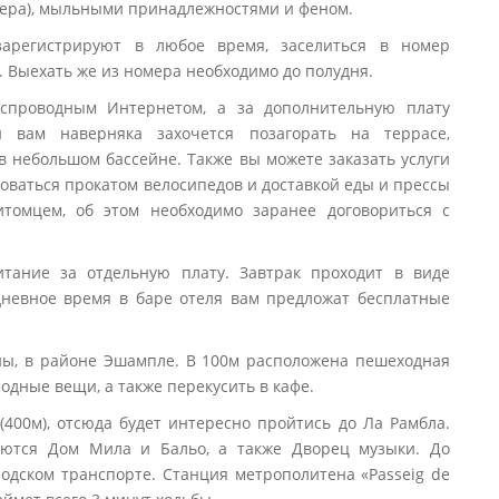
омера), мыльными принадлежностями и феном.
арегистрируют в любое время, заселиться в номер
. Выехать же из номера необходимо до полудня.
беспроводным Интернетом, а за дополнительную плату
 вам наверняка захочется позагорать на террасе,
в небольшом бассейне. Также вы можете заказать услуги
зоваться прокатом велосипедов и доставкой еды и прессы
томцем, об этом необходимо заранее договориться с
питание за отдельную плату. Завтрак проходит в виде
 дневное время в баре отеля вам предложат бесплатные
ны, в районе Эшампле. В 100м расположена пешеходная
одные вещи, а также перекусить в кафе.
400м), отсюда будет интересно пройтись до Ла Рамбла.
ются Дом Мила и Бальо, а также Дворец музыки. До
одском транспорте. Станция метрополитена «Passeig de