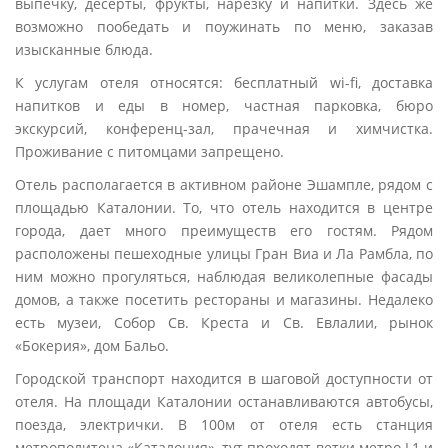
выпечку, десерты, фрукты, нарезку и напитки. Здесь же
возможно пообедать и поужинать по меню, заказав
изысканные блюда.
К услугам отеля относятся: бесплатный wi-fi, доставка
напитков и еды в номер, частная парковка, бюро
экскурсий, конференц-зал, прачечная и химчистка.
Проживание с питомцами запрещено.
Отель располагается в активном районе Эшампле, рядом с
площадью Каталонии. То, что отель находится в центре
города, дает много преимуществ его гостям. Рядом
расположены пешеходные улицы Гран Виа и Ла Рамбла, по
ним можно прогуляться, наблюдая великолепные фасады
домов, а также посетить рестораны и магазины. Недалеко
есть музеи, Собор Св. Креста и Св. Евлалии, рынок
«Бoкерия», дом Бальо.
Городской транспорт находится в шаговой доступности от
отеля. На площади Каталонии останавливаются автобусы,
поезда, электрички. В 100м от отеля есть станция
метрополитена «Каталония», тут проходят ветки метро L1 и