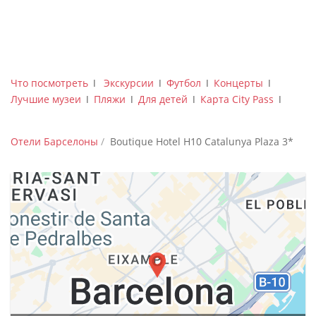
Что посмотреть
ǀ
Экскурсии
ǀ
Футбол
ǀ
Концерты
ǀ
Лучшие музеи
ǀ
Пляжи
ǀ
Для детей
ǀ
Карта City Pass
ǀ
Отели Барселоны
Boutique Hotel H10 Catalunya Plaza 3*