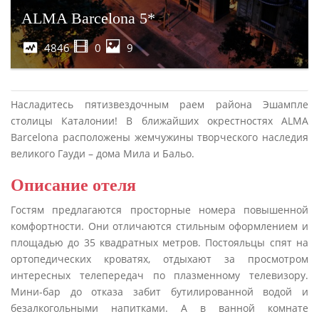
ALMA Barcelona 5*
4846
0
9
Насладитесь пятизвездочным раем района Эшампле
столицы Каталонии! В ближайших окрестностях ALMA
Barcelona расположены жемчужины творческого наследия
великого Гауди – дома Мила и Бальо.
Описание отеля
Гостям предлагаются просторные номера повышенной
комфортности. Они отличаются стильным оформлением и
площадью до 35 квадратных метров. Постояльцы спят на
ортопедических кроватях, отдыхают за просмотром
интересных телепередач по плазменному телевизору.
Мини-бар до отказа забит бутилированной водой и
безалкогольными напитками. А в ванной комнате