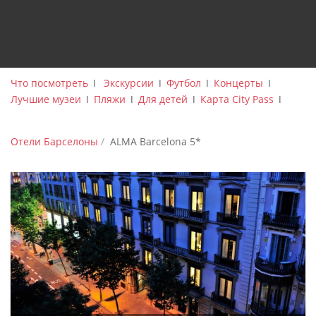
Что посмотреть
ǀ
Экскурсии
ǀ
Футбол
ǀ
Концерты
ǀ
Лучшие музеи
ǀ
Пляжи
ǀ
Для детей
ǀ
Карта City Pass
ǀ
Отели Барселоны
ALMA Barcelona 5*