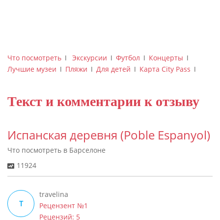
Что посмотреть
ǀ
Экскурсии
ǀ
Футбол
ǀ
Концерты
ǀ
Лучшие музеи
ǀ
Пляжи
ǀ
Для детей
ǀ
Карта City Pass
ǀ
Текст и комментарии к отзыву
Испанская деревня (Poble Espanyol)
Что посмотреть в Барселоне
11924
travelina
T
Рецензент №1
Рецензий: 5