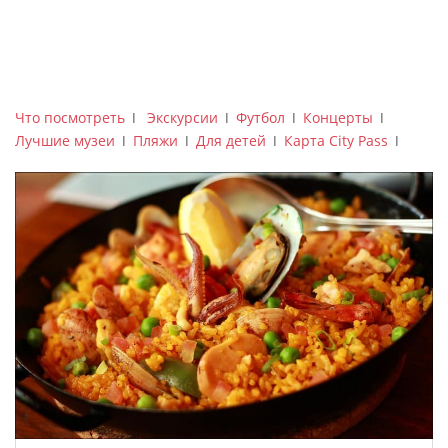
Что посмотреть
ǀ
Экскурсии
ǀ
Футбол
ǀ
Концерты
ǀ
Лучшие музеи
ǀ
Пляжи
ǀ
Для детей
ǀ
Карта City Pass
ǀ