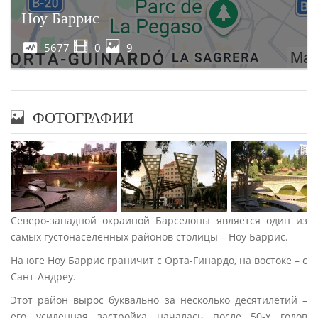
Ноу Баррис
5677
0
9
ФОТОГРАФИИ
Северо-западной окраиной Барселоны является один из
самых густонаселённых районов столицы – Ноу Баррис.
На юге Ноу Баррис граничит с Орта-Гинардо, на востоке – с
Сант-Андреу.
Этот район вырос буквально за несколько десятилетий –
его усиленная застройка началась после 50-х годов