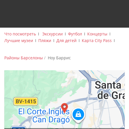
Что посмотреть
ǀ
Экскурсии
ǀ
Футбол
ǀ
Концерты
ǀ
Лучшие музеи
ǀ
Пляжи
ǀ
Для детей
ǀ
Карта City Pass
ǀ
Районы Барселоны
Ноу Баррис