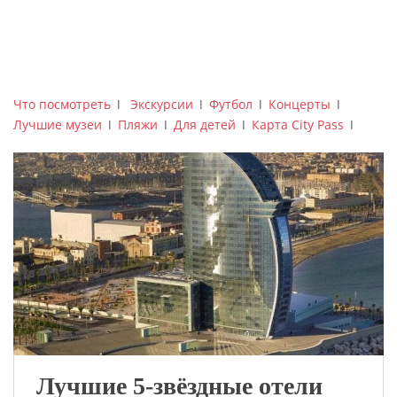
Что посмотреть
ǀ
Экскурсии
ǀ
Футбол
ǀ
Концерты
ǀ
Лучшие музеи
ǀ
Пляжи
ǀ
Для детей
ǀ
Карта City Pass
ǀ
Лучшие 5-звёздные отели