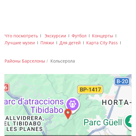
Что посмотреть
ǀ
Экскурсии
ǀ
Футбол
ǀ
Концерты
ǀ
Лучшие музеи
ǀ
Пляжи
ǀ
Для детей
ǀ
Карта City Pass
ǀ
Районы Барселоны
Кольсерола