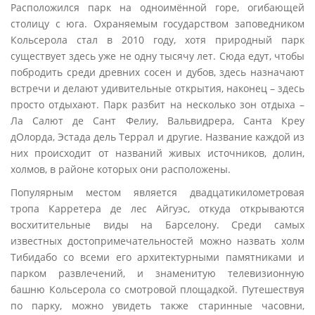
Расположился парк на одноимённой горе, огибающей
столицу с юга. Охраняемым государством заповедником
Кольсерола стал в 2010 году, хотя природный парк
существует здесь уже не одну тысячу лет. Сюда едут, чтобы
побродить среди древних сосен и дубов, здесь назначают
встречи и делают удивительные открытия, наконец – здесь
просто отдыхают. Парк разбит на несколько зон отдыха –
Ла Салют де Сант Фелиу, Вальвидрера, Санта Креу
дОлорда, Эстада дель Террал и другие. Название каждой из
них происходит от названий живых источников, долин,
холмов, в районе которых они расположены.
Популярным местом является двадцатикилометровая
тропа Карретера де лес Айгуэс, откуда открываются
восхитительные виды на Барселону. Среди самых
известных достопримечательностей можно назвать холм
Тибидабо со всеми его архитектурными памятниками и
парком развлечений, и знаменитую телевизионную
башню Кольсерола со смотровой площадкой. Путешествуя
по парку, можно увидеть также старинные часовни,