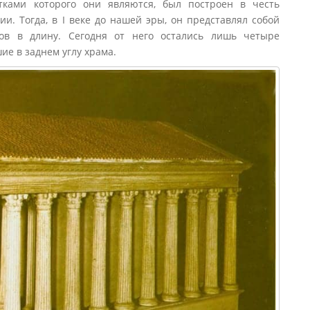
тками которого они являются, был построен в честь
и. Тогда, в I веке до нашей эры, он представлял собой
в в длину. Сегодня от него остались лишь четыре
е в заднем углу храма.