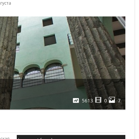
густа
5613
0
7
ская