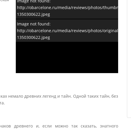
Image not found:
http://obarcelone.ru/media/reviews/photos/thumbnail/15
1350300622.jpeg
Image not found:
http://obarcelone.ru/media/reviews/photos/original/72/b
1350300622.jpeg
ках немало древних легенд и тайн. Одной таких тайн, без
та.
ков древнего и, если можно так сказать, знатного