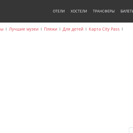
ОТЕЛИ
ХОСТЕЛИ
ТРАНСФЕРЫ
БИЛЕТ
ты
ǀ
Лучшие музеи
ǀ
Пляжи
ǀ
Для детей
ǀ
Карта City Pass
ǀ