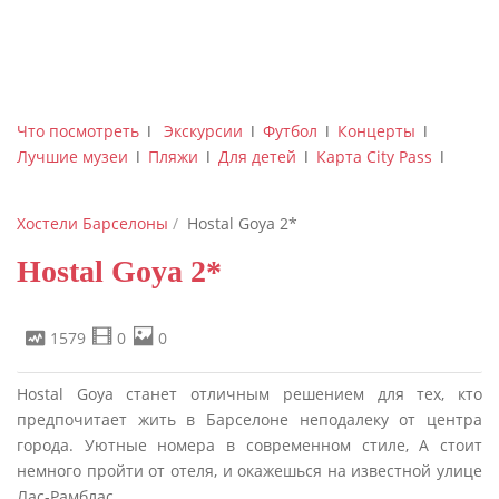
Что посмотреть
ǀ
Экскурсии
ǀ
Футбол
ǀ
Концерты
ǀ
Лучшие музеи
ǀ
Пляжи
ǀ
Для детей
ǀ
Карта City Pass
ǀ
Хостели Барселоны
Hostal Goya 2*
Hostal Goya 2*
1579
0
0
Hostal Goya станет отличным решением для тех, кто
предпочитает жить в Барселоне неподалеку от центра
города. Уютные номера в современном стиле, А стоит
немного пройти от отеля, и окажешься на известной улице
Лас-Рамблас.