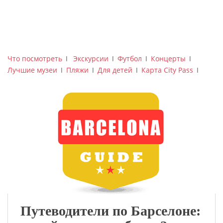
Что посмотреть
ǀ
Экскурсии
ǀ
Футбол
ǀ
Концерты
ǀ
Лучшие музеи
ǀ
Пляжи
ǀ
Для детей
ǀ
Карта City Pass
ǀ
Путеводители по Барселоне: