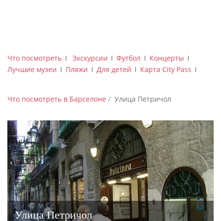
Что посмотреть
ǀ
Экскурсии
ǀ
Футбол
ǀ
Концерты
ǀ
Лучшие музеи
ǀ
Пляжи
ǀ
Для детей
ǀ
Карта City Pass
ǀ
Что посмотреть в Барселоне
Улица Петричол
Улица Петричол