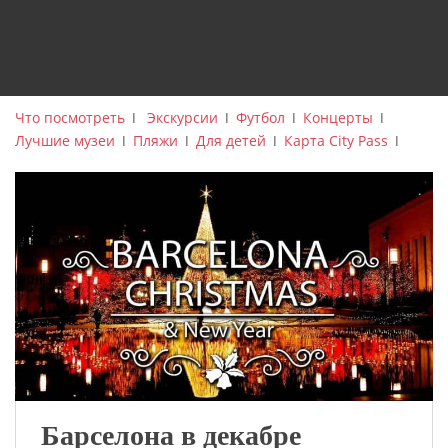
Что посмотреть
ǀ
Экскурсии
ǀ
Футбол
ǀ
Концерты
ǀ
Лучшие музеи
ǀ
Пляжи
ǀ
Для детей
ǀ
Карта City Pass
ǀ
Барселона в декабре