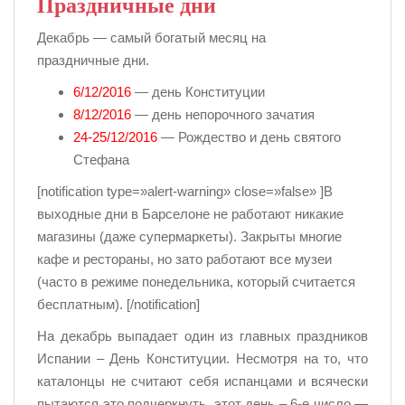
Праздничные дни
Декабрь — самый богатый месяц на
праздничные дни.
6/12/2016
— день Конституции
8/12/2016
— день непорочного зачатия
24-25/12/2016
— Рождество и день святого
Стефана
[notification type=»alert-warning» close=»false» ]В
выходные дни в Барселоне не работают никакие
магазины (даже супермаркеты). Закрыты многие
кафе и рестораны, но зато работают все музеи
(часто в режиме понедельника, который считается
бесплатным). [/notification]
На декабрь выпадает один из главных праздников
Испании – День Конституции. Несмотря на то, что
каталонцы не считают себя испанцами и всячески
пытаются это подчеркнуть, этот день – 6-е число —