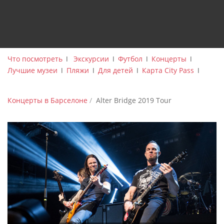
Что посмотреть
ǀ
Экскурсии
ǀ
Футбол
ǀ
Концерты
ǀ
Лучшие музеи
ǀ
Пляжи
ǀ
Для детей
ǀ
Карта City Pass
ǀ
Концерты в Барселоне
Alter Bridge 2019 Tour