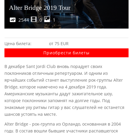
Alter Bridge 2019 Tour
2544
0
1
Цена билета:
от 75 EUR
Приобрести билеты
В декабре Sant Jordi Club вновь порадует своих
поклонников отличным репертуаром. И одним из
ярчайших событий станет выступление рок-группы Alter
Bridge, которое намечено на 4 декабря 2019 года.
Американские музыканты дадут зажигательное шоу,
которое поклонники запомнят на долгие годы. Под
знакомые уху ритмы гитар у вас слушателей не останется
шансов устоять на месте.
Alter Bridge - рок-группа из Орландо, основанная в 2004
году. В состав вошли бывшие участники распавшегося