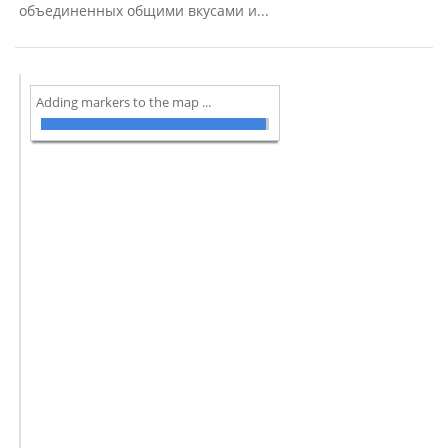
объединенных общими вкусами и...
Adding markers to the map ...
вия