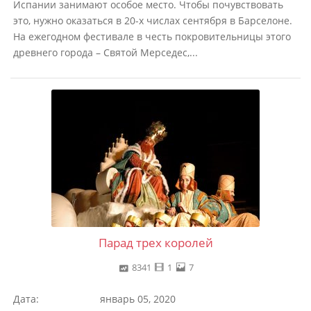
Испании занимают особое место. Чтобы почувствовать
это, нужно оказаться в 20-х числах сентября в Барселоне.
На ежегодном фестивале в честь покровительницы этого
древнего города – Святой Мерседес,...
Парад трех королей
8341
1
7
Дата:
январь 05, 2020